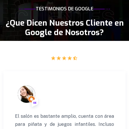
CLIENTES
TESTIMONIOS DE GOOGLE
¿Que Dicen Nuestros Cliente en
Google de Nosotros?
4.4 a 4.5 de calificacion en Google
El salón es bastante amplio, cuenta con área
para piñata y de juegos infantiles. Incluso